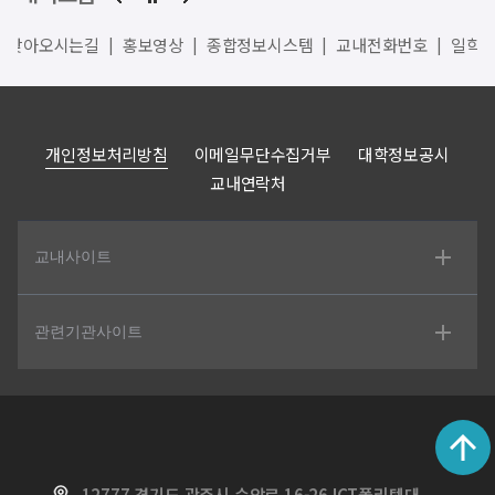
찾아오시는길
홍보영상
종합정보시스템
교내전화번호
일학
개인정보처리방침
이메일무단수집거부
대학정보공시
교내연락처
교내사이트
관련기관사이트
12777 경기도 광주시 순암로 16-26 ICT폴리텍대