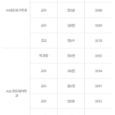
AI네트워크학과
교수
장0권
3388
교수
김0현
3389
조교
정0구
3378
학과장
장0연
3392
교수
오0현
3394
교수
윤0정
3397
AI소프트웨어학
과
교수
안0호
3391