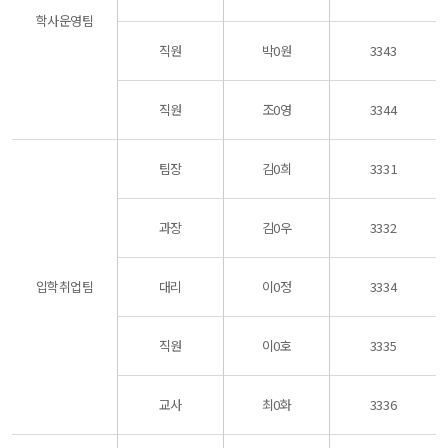
학사운영팀
직원
박0원
3343
직원
조0영
3344
팀장
김0희
3331
과장
김0우
3332
입학취업팀
대리
이0정
3334
직원
이0호
3335
교사
최0화
3336