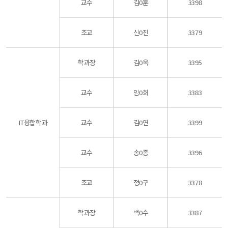
교수
김0훈
3398
조교
신0진
3379
학과장
김0옥
3395
교수
임0희
3383
IT융합학과
교수
김0연
3399
교수
송0종
3396
조교
정0구
3378
학과장
백0수
3387