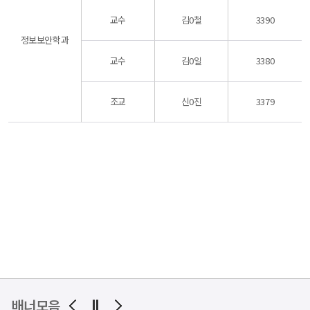
교수
김0철
3390
정보보안학과
교수
김0일
3380
조교
신0진
3379
배너모음