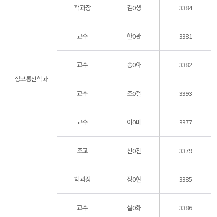
학과장
김0생
3384
교수
한0관
3381
교수
송0아
3382
정보통신학과
교수
조0철
3393
교수
이0미
3377
조교
신0진
3379
학과장
장0현
3385
교수
설0화
3386