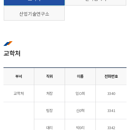
산업기술연구소
교학처
부서
직위
이름
전화번호
교학처
처장
임O희
3340
팀장
신0혁
3341
대리
박0리
3342