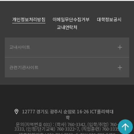
개인정보처리방침
이메일무단수집거부
대학정보공시
교내연락처
교내사이트
관련기관사이트
12777 경기도 광주시 순암로 16-26 ICT폴리텍대
학
문의(지역번호 031) : (학사) 760-3342, (입학/취업) 760-
3333, (인정/단기교육) 760-3322~7, (직업훈련) 760-3335