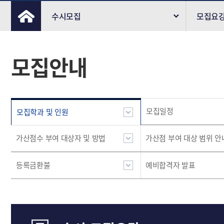
수시모집
모집요
정시모집(자율)
원서접
모집안내
편입학
원서수
직업훈련과정
원서접수
모집일정
모집학과 및 인원
입시도우미
합격자조
가산점수 부여 대상자 및 방법
가산점 부여 대상 범위 안
등록금환불
예비합격자 발표
대학안내
등록금 
이용안내
입시자