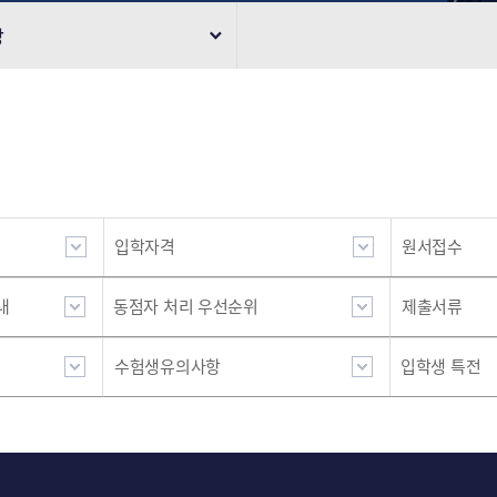
강
수
정
 및 서류제출 확인
입학자격
원서접수
회 및 등록금고지서 출력
내
동점자 처리 우선순위
제출서류
수험생유의사항
입학생 특전
납부확인
료실